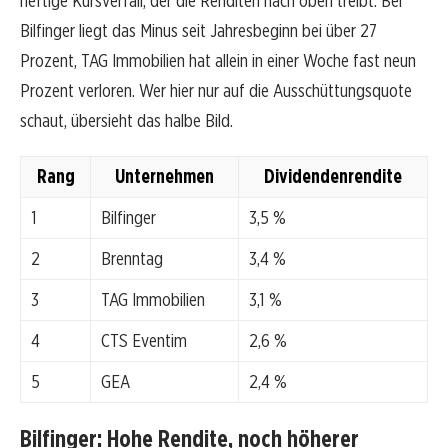
heftige Kursverfall, der die Renditen nach oben treibt. Bei
Bilfinger liegt das Minus seit Jahresbeginn bei über 27
Prozent, TAG Immobilien hat allein in einer Woche fast neun
Prozent verloren. Wer hier nur auf die Ausschüttungsquote
schaut, übersieht das halbe Bild.
Rang
Unternehmen
Dividendenrendite
1
Bilfinger
3,5 %
2
Brenntag
3,4 %
3
TAG Immobilien
3,1 %
4
CTS Eventim
2,6 %
5
GEA
2,4 %
Bilfinger: Hohe Rendite, noch höherer