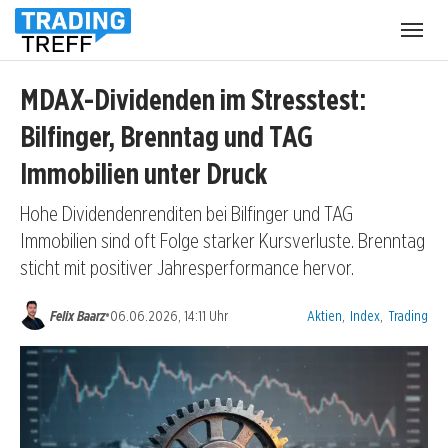
Menü
öffnen
MDAX-Dividenden im Stresstest:
Bilfinger, Brenntag und TAG
Immobilien unter Druck
Hohe Dividendenrenditen bei Bilfinger und TAG
Immobilien sind oft Folge starker Kursverluste. Brenntag
sticht mit positiver Jahresperformance hervor.
Kategorien:
•
Felix Baarz
06.06.2026, 14:11 Uhr
Aktien
,
Index
,
Trading