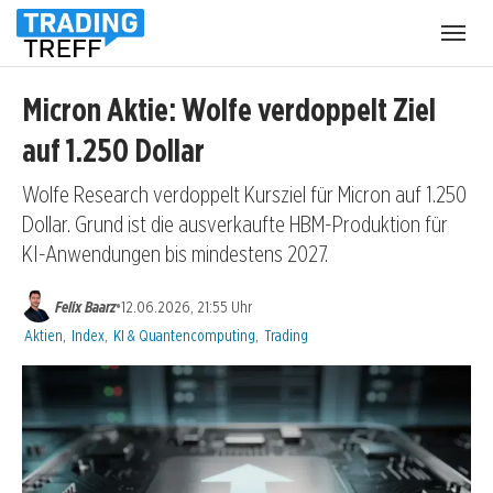
Menü
öffnen
Micron Aktie: Wolfe verdoppelt Ziel
auf 1.250 Dollar
Wolfe Research verdoppelt Kursziel für Micron auf 1.250
Dollar. Grund ist die ausverkaufte HBM-Produktion für
KI-Anwendungen bis mindestens 2027.
•
Felix Baarz
12.06.2026, 21:55 Uhr
Kategorien:
Aktien
,
Index
,
KI & Quantencomputing
,
Trading