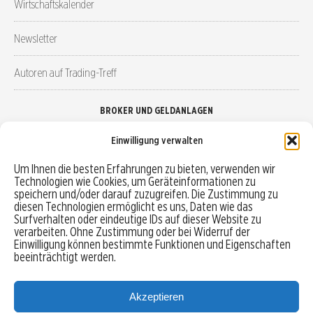
Wirtschaftskalender
Newsletter
Autoren auf Trading-Treff
BROKER UND GELDANLAGEN
Einwilligung verwalten
Brokervergleich
Um Ihnen die besten Erfahrungen zu bieten, verwenden wir
Technologien wie Cookies, um Geräteinformationen zu
Robo-Advisor vergleichen
speichern und/oder darauf zuzugreifen. Die Zustimmung zu
diesen Technologien ermöglicht es uns, Daten wie das
Depotvergleich
Surfverhalten oder eindeutige IDs auf dieser Website zu
verarbeiten. Ohne Zustimmung oder bei Widerruf der
Einwilligung können bestimmte Funktionen und Eigenschaften
Festgeld vergleichen
beeinträchtigt werden.
Tagesgeld vergleichen
Akzeptieren