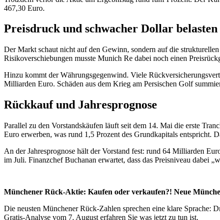
467,30 Euro.
Preisdruck und schwacher Dollar belasten
Der Markt schaut nicht auf den Gewinn, sondern auf die strukturelle
Risikoverschiebungen musste Munich Re dabei noch einen Preisrückga
Hinzu kommt der Währungsgegenwind. Viele Rückversicherungsverträg
Milliarden Euro. Schäden aus dem Krieg am Persischen Golf summiert
Rückkauf und Jahresprognose
Parallel zu den Vorstandskäufen läuft seit dem 14. Mai die erste Tra
Euro erwerben, was rund 1,5 Prozent des Grundkapitals entspricht.
An der Jahresprognose hält der Vorstand fest: rund 64 Milliarden E
im Juli. Finanzchef Buchanan erwartet, dass das Preisniveau dabei „w
Münchener Rück-Aktie: Kaufen oder verkaufen?! Neue Münchene
Die neusten Münchener Rück-Zahlen sprechen eine klare Sprache: Dri
Gratis-Analyse vom 7. August erfahren Sie was jetzt zu tun ist.