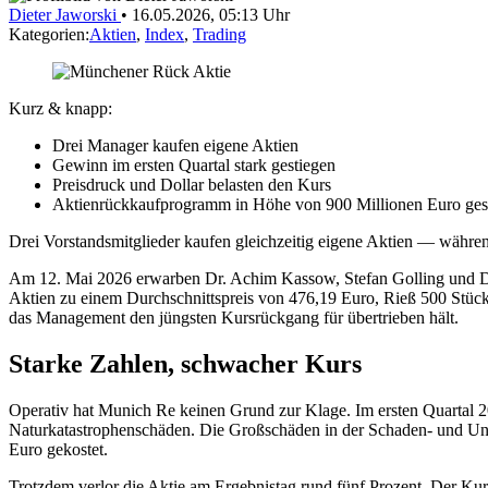
Dieter Jaworski
•
16.05.2026, 05:13 Uhr
Kategorien:
Aktien
,
Index
,
Trading
Kurz & knapp:
Drei Manager kaufen eigene Aktien
Gewinn im ersten Quartal stark gestiegen
Preisdruck und Dollar belasten den Kurs
Aktienrückkaufprogramm in Höhe von 900 Millionen Euro gest
Drei Vorstandsmitglieder kaufen gleichzeitig eigene Aktien — während
Am 12. Mai 2026 erwarben Dr. Achim Kassow, Stefan Golling und Dr
Aktien zu einem Durchschnittspreis von 476,19 Euro, Rieß 500 Stück 
das Management den jüngsten Kursrückgang für übertrieben hält.
Starke Zahlen, schwacher Kurs
Operativ hat Munich Re keinen Grund zur Klage. Im ersten Quartal 20
Naturkatastrophenschäden. Die Großschäden in der Schaden- und Unfa
Euro gekostet.
Trotzdem verlor die Aktie am Ergebnistag rund fünf Prozent. Der Ku