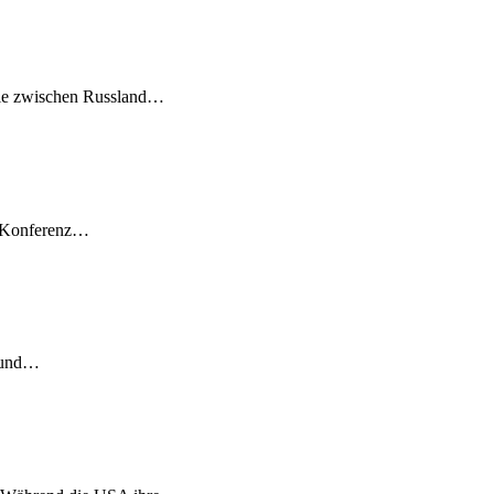
tie zwischen Russland…
e-Konferenz…
n und…