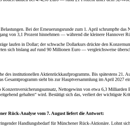
n Belastungen. Bei der Erneuerungsrunde zum 1. April schrumpfte das 
ng von 3,1 Prozent hinnehmen — während die kleinere Hannover Rück i
e laufen in Dollar; der schwache Dollarkurs drückte den Konzernums
en sich bislang auf rund 90 Millionen Euro — vergleichsweise übersc
nche des institutionellen Aktienrückkaufprogramms. Bis spätestens 21. 
 Das Gesamtprogramm sieht bis zur Hauptversammlung im April 2027 ei
uro Konzernversicherungsumsatz, Nettogewinn von etwa 6,3 Milliarden 
eitgehend gehalten“ wird. Bestätigt sich das, verliert der wichtigste K
r Rück-Analyse vom 7. August liefert die Antwort:
ngender Handlungsbedarf für Münchener Rück-Aktionäre. Lohnt sich ein