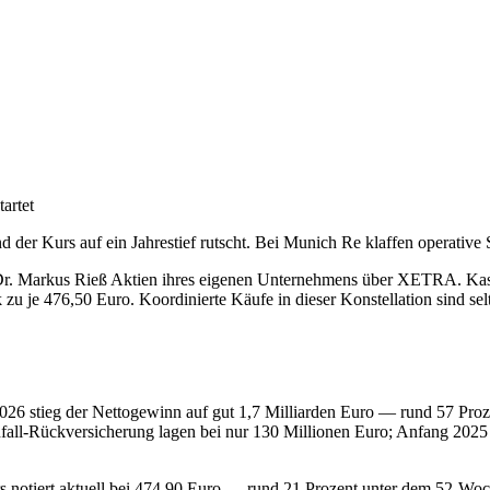
artet
 der Kurs auf ein Jahrestief rutscht. Bei Munich Re klaffen operative
. Markus Rieß Aktien ihres eigenen Unternehmens über XETRA. Kassow
zu je 476,50 Euro. Koordinierte Käufe in dieser Konstellation sind sel
26 stieg der Nettogewinn auf gut 1,7 Milliarden Euro — rund 57 Prozen
ll-Rückversicherung lagen bei nur 130 Millionen Euro; Anfang 2025 ha
rs notiert aktuell bei 474,90 Euro — rund 21 Prozent unter dem 52-W