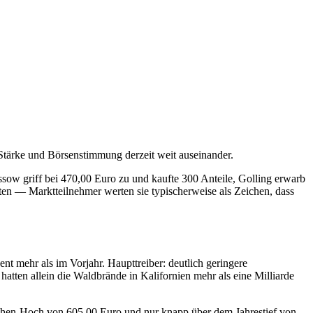
 Stärke und Börsenstimmung derzeit weit auseinander.
 griff bei 470,00 Euro zu und kaufte 300 Anteile, Golling erwarb
ten — Marktteilnehmer werten sie typischerweise als Zeichen, dass
t mehr als im Vorjahr. Haupttreiber: deutlich geringere
tten allein die Waldbrände in Kalifornien mehr als eine Milliarde
ochen-Hoch von 605,00 Euro und nur knapp über dem Jahrestief von