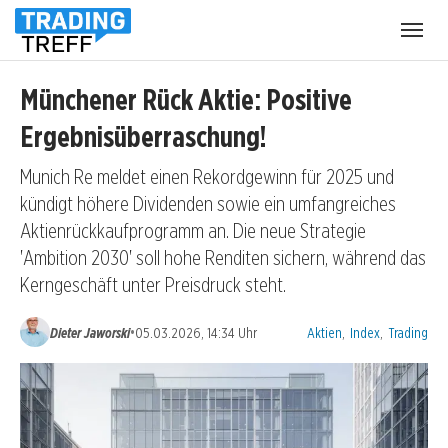
Menü
öffnen
Münchener Rück Aktie: Positive
Ergebnisüberraschung!
Munich Re meldet einen Rekordgewinn für 2025 und
kündigt höhere Dividenden sowie ein umfangreiches
Aktienrückkaufprogramm an. Die neue Strategie
'Ambition 2030' soll hohe Renditen sichern, während das
Kerngeschäft unter Preisdruck steht.
Kategorien:
•
Dieter Jaworski
05.03.2026, 14:34 Uhr
Aktien
,
Index
,
Trading