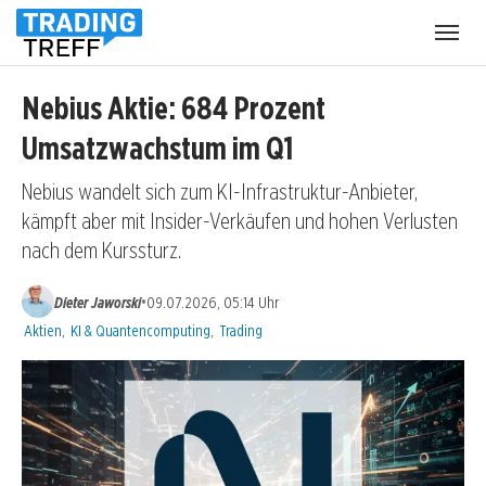
Menü
öffnen
Nebius Aktie: 684 Prozent
Umsatzwachstum im Q1
Nebius wandelt sich zum KI-Infrastruktur-Anbieter,
kämpft aber mit Insider-Verkäufen und hohen Verlusten
nach dem Kurssturz.
•
Dieter Jaworski
09.07.2026, 05:14 Uhr
Kategorien:
Aktien
,
KI & Quantencomputing
,
Trading