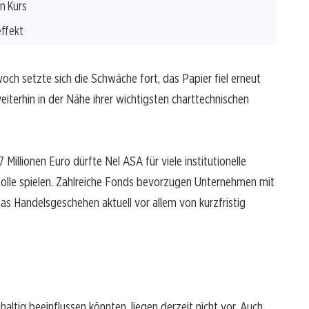
n Kurs
ffekt
ch setzte sich die Schwäche fort, das Papier fiel erneut
iterhin in der Nähe ihrer wichtigsten charttechnischen
7 Millionen Euro dürfte Nel ASA für viele institutionelle
Rolle spielen. Zahlreiche Fonds bevorzugen Unternehmen mit
s Handelsgeschehen aktuell vor allem von kurzfristig
ltig beeinflussen könnten, liegen derzeit nicht vor. Auch