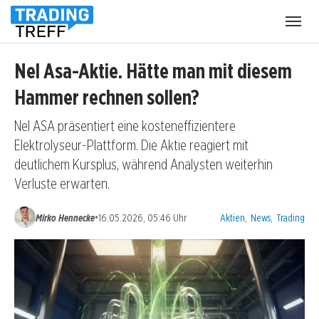
Menü
öffnen
Nel Asa-Aktie. Hätte man mit diesem
Hammer rechnen sollen?
Nel ASA präsentiert eine kosteneffizientere
Elektrolyseur-Plattform. Die Aktie reagiert mit
deutlichem Kursplus, während Analysten weiterhin
Verluste erwarten.
Kategorien:
•
Mirko Hennecke
16.05.2026, 05:46 Uhr
Aktien
,
News
,
Trading