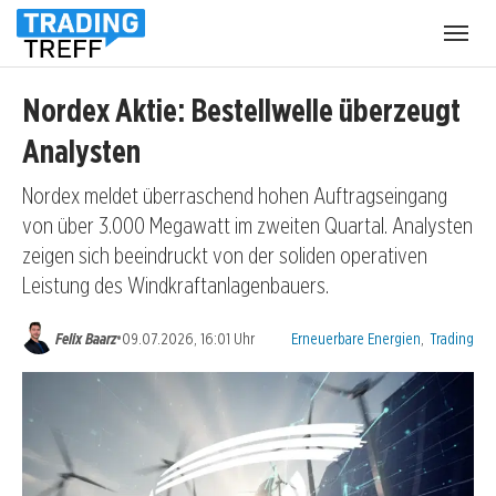
Menü
öffnen
Nordex Aktie: Bestellwelle überzeugt
Analysten
Nordex meldet überraschend hohen Auftragseingang
von über 3.000 Megawatt im zweiten Quartal. Analysten
zeigen sich beeindruckt von der soliden operativen
Leistung des Windkraftanlagenbauers.
Kategorien:
•
Felix Baarz
09.07.2026, 16:01 Uhr
Erneuerbare Energien
,
Trading