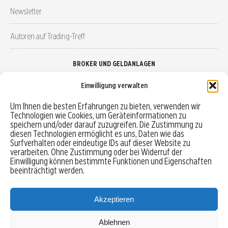
Newsletter
Autoren auf Trading-Treff
BROKER UND GELDANLAGEN
Einwilligung verwalten
Brokervergleich
Um Ihnen die besten Erfahrungen zu bieten, verwenden wir
Technologien wie Cookies, um Geräteinformationen zu
Robo-Advisor vergleichen
speichern und/oder darauf zuzugreifen. Die Zustimmung zu
diesen Technologien ermöglicht es uns, Daten wie das
Depotvergleich
Surfverhalten oder eindeutige IDs auf dieser Website zu
verarbeiten. Ohne Zustimmung oder bei Widerruf der
Einwilligung können bestimmte Funktionen und Eigenschaften
Festgeld vergleichen
beeinträchtigt werden.
Tagesgeld vergleichen
Akzeptieren
Ablehnen
MENU