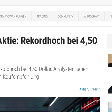
KRYPTOWÄHRUNGEN
TRADING
COMMUNITY
WIRTSCHAFT
N
ktie: Rekordhoch bei 4,50
ordhoch bei 4,50 Dollar. Analysten sehen
en Kaufempfehlung.
Kategorien:
Aktien
,
Trading