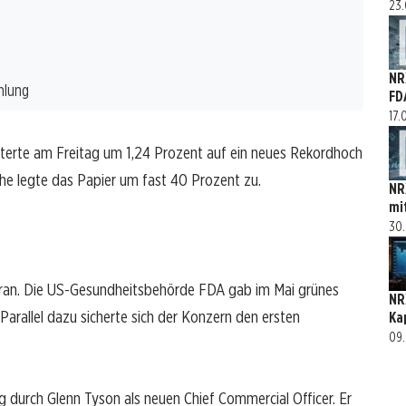
23.
NR
hlung
FD
17.
etterte am Freitag um 1,24 Prozent auf ein neues Rekordhoch
he legte das Papier um fast 40 Prozent zu.
NR
mi
30.
voran. Die US-Gesundheitsbehörde FDA gab im Mai grünes
NR
Parallel dazu sicherte sich der Konzern den ersten
Ka
09.
 durch Glenn Tyson als neuen Chief Commercial Officer. Er