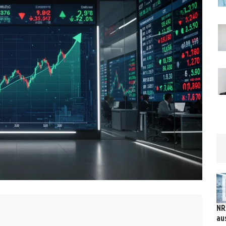
NR
au