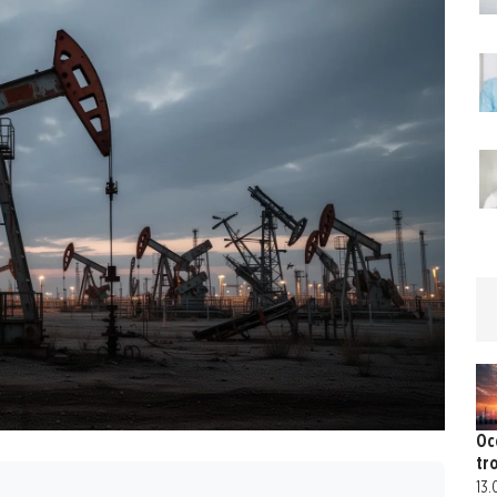
Oc
tr
13.