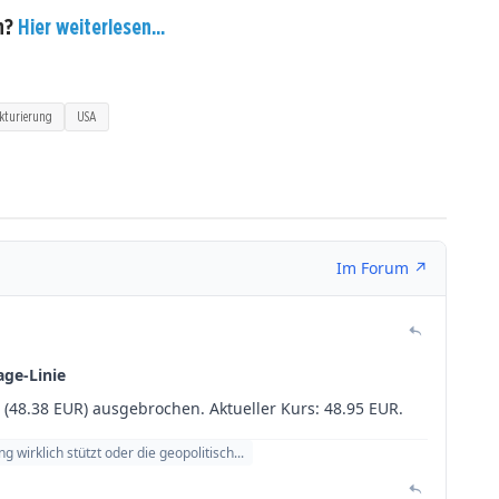
n?
Hier weiterlesen...
kturierung
USA