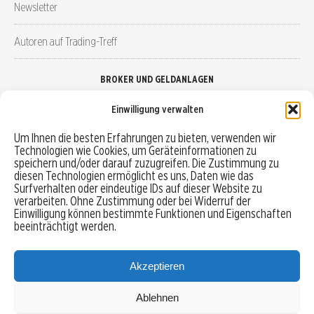
Newsletter
Autoren auf Trading-Treff
BROKER UND GELDANLAGEN
Einwilligung verwalten
Brokervergleich
Um Ihnen die besten Erfahrungen zu bieten, verwenden wir
Technologien wie Cookies, um Geräteinformationen zu
Robo-Advisor vergleichen
speichern und/oder darauf zuzugreifen. Die Zustimmung zu
diesen Technologien ermöglicht es uns, Daten wie das
Depotvergleich
Surfverhalten oder eindeutige IDs auf dieser Website zu
verarbeiten. Ohne Zustimmung oder bei Widerruf der
Einwilligung können bestimmte Funktionen und Eigenschaften
Festgeld vergleichen
beeinträchtigt werden.
Tagesgeld vergleichen
Akzeptieren
Ablehnen
MENU