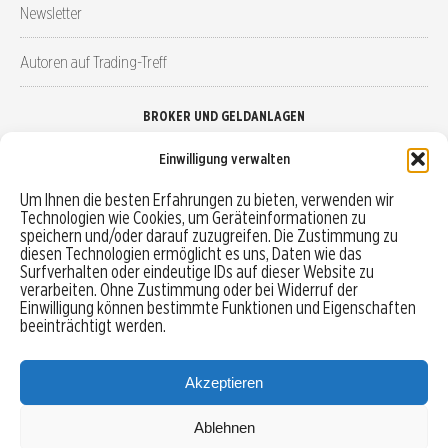
Newsletter
Autoren auf Trading-Treff
BROKER UND GELDANLAGEN
Einwilligung verwalten
Brokervergleich
Um Ihnen die besten Erfahrungen zu bieten, verwenden wir
Technologien wie Cookies, um Geräteinformationen zu
Robo-Advisor vergleichen
speichern und/oder darauf zuzugreifen. Die Zustimmung zu
diesen Technologien ermöglicht es uns, Daten wie das
Depotvergleich
Surfverhalten oder eindeutige IDs auf dieser Website zu
verarbeiten. Ohne Zustimmung oder bei Widerruf der
Einwilligung können bestimmte Funktionen und Eigenschaften
Festgeld vergleichen
beeinträchtigt werden.
Tagesgeld vergleichen
Akzeptieren
Ablehnen
MENU