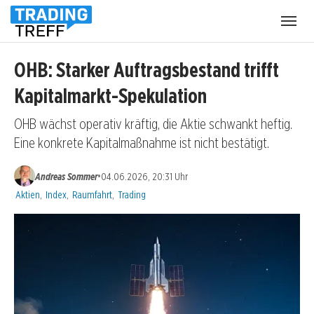
Menü
öffnen
OHB: Starker Auftragsbestand trifft
Kapitalmarkt-Spekulation
OHB wächst operativ kräftig, die Aktie schwankt heftig.
Eine konkrete Kapitalmaßnahme ist nicht bestätigt.
•
Andreas Sommer
04.06.2026, 20:31 Uhr
Kategorien:
Aktien
,
Index
,
Raumfahrt
,
Trading