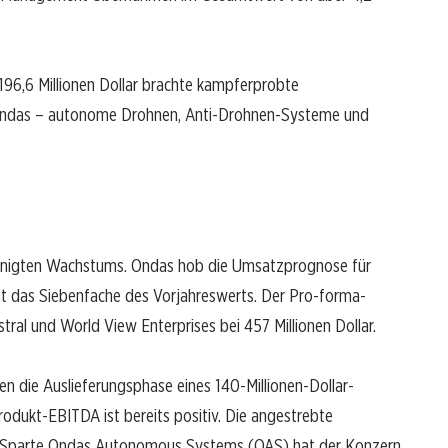
 196,6 Millionen Dollar brachte kampferprobte
 Ondas – autonome Drohnen, Anti-Drohnen-Systeme und
leunigten Wachstums. Ondas hob die Umsatzprognose für
st das Siebenfache des Vorjahreswerts. Der Pro-forma-
tral und World View Enterprises bei 457 Millionen Dollar.
 die Auslieferungsphase eines 140-Millionen-Dollar-
odukt-EBITDA ist bereits positiv. Die angestrebte
r Sparte Ondas Autonomous Systems (OAS) hat der Konzern