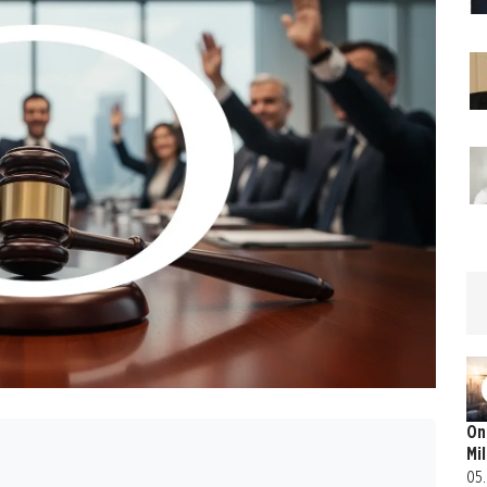
On
Mi
05.