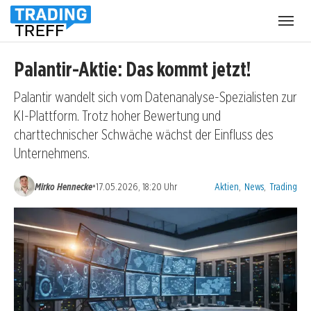
Menü
öffnen
Palantir-Aktie: Das kommt jetzt!
Palantir wandelt sich vom Datenanalyse-Spezialisten zur
KI-Plattform. Trotz hoher Bewertung und
charttechnischer Schwäche wächst der Einfluss des
Unternehmens.
Kategorien:
•
Mirko Hennecke
17.05.2026, 18:20 Uhr
Aktien
,
News
,
Trading