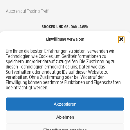
Autoren auf Trading-Treff
BROKER UND GELDANLAGEN
Einwilligung verwalten
Brokervergleich
Um Ihnen die besten Erfahrungen zu bieten, verwenden wir
Technologien wie Cookies, um Geräteinformationen zu
Robo-Advisor vergleichen
speichern und/oder darauf zuzugreifen. Die Zustimmung zu
diesen Technologien ermöglicht es uns, Daten wie das
Depotvergleich
Surfverhalten oder eindeutige IDs auf dieser Website zu
verarbeiten. Ohne Zustimmung oder bei Widerruf der
Einwilligung können bestimmte Funktionen und Eigenschaften
Festgeld vergleichen
beeinträchtigt werden.
Tagesgeld vergleichen
Akzeptieren
Ablehnen
MENU