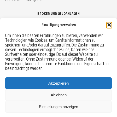
BROKER UND GELDANLAGEN
Einwilligung verwalten
Brokervergleich
Um Ihnen die besten Erfahrungen zu bieten, verwenden wir
Technologien wie Cookies, um Geräteinformationen zu
Robo-Advisor vergleichen
speichern und/oder darauf zuzugreifen. Die Zustimmung zu
diesen Technologien ermöglicht es uns, Daten wie das
Depotvergleich
Surfverhalten oder eindeutige IDs auf dieser Website zu
verarbeiten. Ohne Zustimmung oder bei Widerruf der
Einwilligung können bestimmte Funktionen und Eigenschaften
Festgeld vergleichen
beeinträchtigt werden.
Tagesgeld vergleichen
Akzeptieren
Ablehnen
MENU
Einstellungen anzeigen
Copyright © 2026 Trading-Treff.de und die gleichnamigen Social Media Kanäle sind eine
Eigenmarke der boerse-global.de GmbH