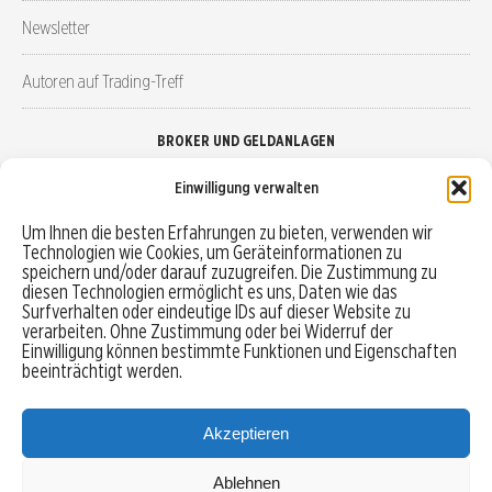
Newsletter
Autoren auf Trading-Treff
BROKER UND GELDANLAGEN
Einwilligung verwalten
Brokervergleich
Um Ihnen die besten Erfahrungen zu bieten, verwenden wir
Technologien wie Cookies, um Geräteinformationen zu
Robo-Advisor vergleichen
speichern und/oder darauf zuzugreifen. Die Zustimmung zu
diesen Technologien ermöglicht es uns, Daten wie das
Depotvergleich
Surfverhalten oder eindeutige IDs auf dieser Website zu
verarbeiten. Ohne Zustimmung oder bei Widerruf der
Einwilligung können bestimmte Funktionen und Eigenschaften
Festgeld vergleichen
beeinträchtigt werden.
Tagesgeld vergleichen
Akzeptieren
Ablehnen
MENU