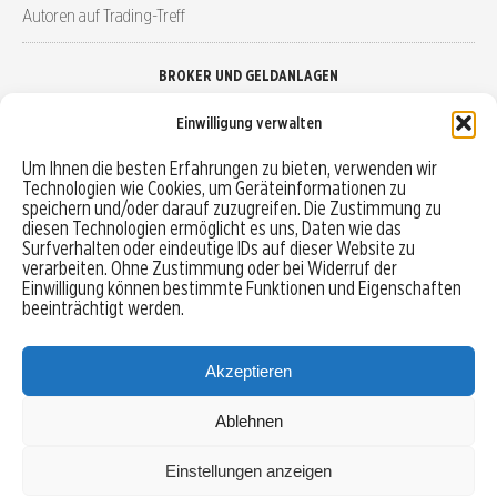
Autoren auf Trading-Treff
BROKER UND GELDANLAGEN
Einwilligung verwalten
Brokervergleich
Um Ihnen die besten Erfahrungen zu bieten, verwenden wir
Technologien wie Cookies, um Geräteinformationen zu
Robo-Advisor vergleichen
speichern und/oder darauf zuzugreifen. Die Zustimmung zu
diesen Technologien ermöglicht es uns, Daten wie das
Depotvergleich
Surfverhalten oder eindeutige IDs auf dieser Website zu
verarbeiten. Ohne Zustimmung oder bei Widerruf der
Einwilligung können bestimmte Funktionen und Eigenschaften
Festgeld vergleichen
beeinträchtigt werden.
Tagesgeld vergleichen
Akzeptieren
Ablehnen
MENU
Einstellungen anzeigen
Copyright © 2026 Trading-Treff.de und die gleichnamigen Social Media Kanäle sind eine