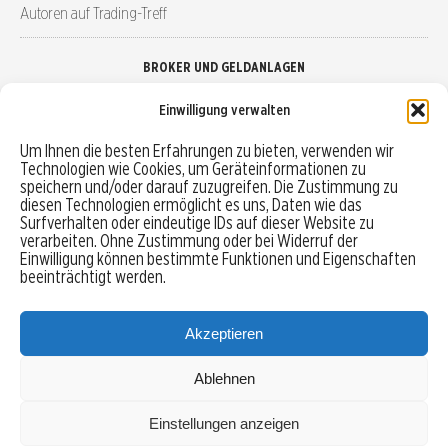
Autoren auf Trading-Treff
BROKER UND GELDANLAGEN
Einwilligung verwalten
Brokervergleich
Um Ihnen die besten Erfahrungen zu bieten, verwenden wir
Technologien wie Cookies, um Geräteinformationen zu
Robo-Advisor vergleichen
speichern und/oder darauf zuzugreifen. Die Zustimmung zu
diesen Technologien ermöglicht es uns, Daten wie das
Depotvergleich
Surfverhalten oder eindeutige IDs auf dieser Website zu
verarbeiten. Ohne Zustimmung oder bei Widerruf der
Einwilligung können bestimmte Funktionen und Eigenschaften
Festgeld vergleichen
beeinträchtigt werden.
Tagesgeld vergleichen
Akzeptieren
Ablehnen
MENU
Einstellungen anzeigen
Copyright © 2026 Trading-Treff.de und die gleichnamigen Social Media Kanäle sind eine