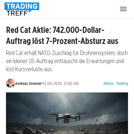
Menü
öffnen
Red Cat Aktie: 742.000-Dollar-
Auftrag löst 7-Prozent-Absturz aus
Red Cat erhält NATO-Zuschlag für Drohnensystem, doch
ein kleiner US-Auftrag enttäuscht die Erwartungen und
löst Kursverluste aus.
Kategorien:
•
Andreas Sommer
12.06.2026, 21:40 Uhr
Aktien
,
Trading