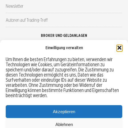
Newsletter
Autoren auf Trading-Treff
BROKER UND GELDANLAGEN
Einwilligung verwalten
Brokervergleich
Um Ihnen die besten Erfahrungen zu bieten, verwenden wir
Technologien wie Cookies, um Geräteinformationen zu
Robo-Advisor vergleichen
speichern und/oder darauf zuzugreifen. Die Zustimmung zu
diesen Technologien ermöglicht es uns, Daten wie das
Depotvergleich
Surfverhalten oder eindeutige IDs auf dieser Website zu
verarbeiten. Ohne Zustimmung oder bei Widerruf der
Einwilligung können bestimmte Funktionen und Eigenschaften
Festgeld vergleichen
beeinträchtigt werden.
Tagesgeld vergleichen
Akzeptieren
Ablehnen
MENU