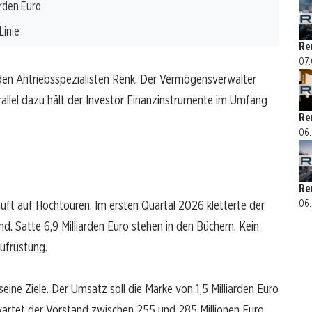
arden Euro
Linie
Re
07.
uf den Antriebsspezialisten Renk. Der Vermögensverwalter
allel dazu hält der Investor Finanzinstrumente im Umfang
Re
06.
Re
uft auf Hochtouren. Im ersten Quartal 2026 kletterte der
06.
d. Satte 6,9 Milliarden Euro stehen in den Büchern. Kein
ufrüstung.
ine Ziele. Der Umsatz soll die Marke von 1,5 Milliarden Euro
wartet der Vorstand zwischen 255 und 285 Millionen Euro.