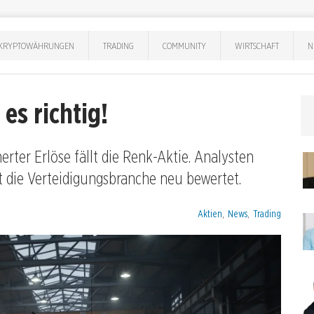
KRYPTOWÄHRUNGEN
TRADING
COMMUNITY
WIRTSCHAFT
N
es richtig!
rter Erlöse fällt die Renk-Aktie. Analysten
 die Verteidigungsbranche neu bewertet.
Kategorien:
Aktien
,
News
,
Trading