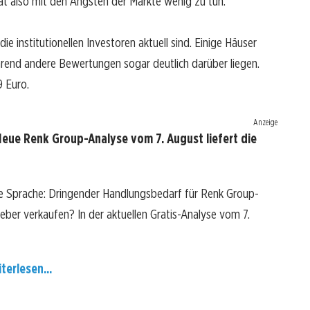
hat also mit den Ängsten der Märkte wenig zu tun.
die institutionellen Investoren aktuell sind. Einige Häuser
hrend andere Bewertungen sogar deutlich darüber liegen.
9 Euro.
Anzeige
eue Renk Group-Analyse vom 7. August liefert die
re Sprache: Dringender Handlungsbedarf für Renk Group-
lieber verkaufen? In der aktuellen Gratis-Analyse vom 7.
terlesen...