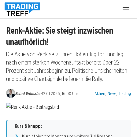
Menü
öffnen
Renk-Aktie: Sie steigt inzwischen
unaufhörlich!
Die Aktie von Renk setzt ihren Höhenflug fort und legt
nach einem starken Wochenauftakt bereits über 22
Prozent seit Jahresbeginn zu. Politische Unsicherheiten
und positive Chartsignale befeuern die Rally.
Kategorien:
•
Bernd Wünsche
12.01.2026, 16:00 Uhr
Aktien
,
News
,
Trading
Kurz & knapp:
Kurs steigt am Montag um weitere 3,4 Prozent