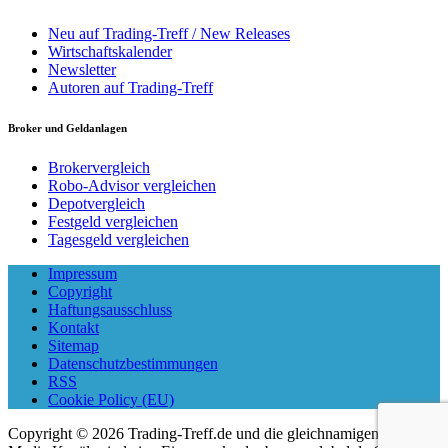
Neu auf Trading-Treff / New Releases
Wirtschaftskalender
Newsletter
Autoren auf Trading-Treff
Broker und Geldanlagen
Brokervergleich
Robo-Advisor vergleichen
Depotvergleich
Festgeld vergleichen
Tagesgeld vergleichen
Impressum
Copyright
Haftungsausschluss
Kontakt
Sitemap
Datenschutzbestimmungen
RSS
Cookie Policy (EU)
Copyright © 2026 Trading-Treff.de und die gleichnamigen Social