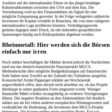
Auslöser auf der internationalen Ebene ist das jüngst bestätigte
Rahmenabkommen zwischen den USA und dem Iran. Die
Vereinbarung wird an den Finanzmärkten als Signal für eine
mögliche Entspannung gewertet. In der Folge verlagerten zahlreiche
Investoren ihr Kapital verstärkt in Branchen, die von einer ruhigeren
internationalen Lage profitieren könnten. Verteidigungswerte
gerieten dagegen unter Druck, da mit sinkenden geopolitischen
Spannungen häufig auch Risikoprämien abgebaut werden.
Rheinmetall: Hier werden sich die Börsen
einfach nur irren
Noch stärker beschäftigen die Märkte derzeit jedoch die Nachrichten
rund um das deutsch-französische Panzerprojekt MGCS.
Medienberichte über mögliche Budgetkürzungen auf französischer
Seite haben neue Zweifel an der Zukunft des Vorhabens ausgelöst.
Konzernchef Armin Papperger erklärte am Wochenende
ungewöhnlich offen, dass derzeit nicht absehbar sei, ob das Projekt
überhaupt in seiner geplanten Form umgesetzt werde. Weniger
finanzielle Mittel würden zwangsläufig zu weiteren Verzögerungen
führen. Die negative Reaktion an den Aktienmärkten fiel deutlich
stärker aus als bei vielen anderen europäischen Rüstungswerten und
verdeutlichte die Bedeutung, die Investoren dem MGCS-Projekt
beimessen. Die Sorgen treffen einen sensiblen Punkt. Erst vor