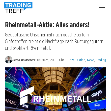
Menü
öffnen
Rheinmetall-Aktie: Alles anders!
Geopolitische Unsicherheit nach gescheitertem
Gipfeltreffen treibt die Nachfrage nach Rüstungsgütern
und profitiert Rheinmetall.
Kategorien:
•
Bernd Wünsche
18.08.2025, 20:00 Uhr
Einzel-Aktien
,
News
,
Trading