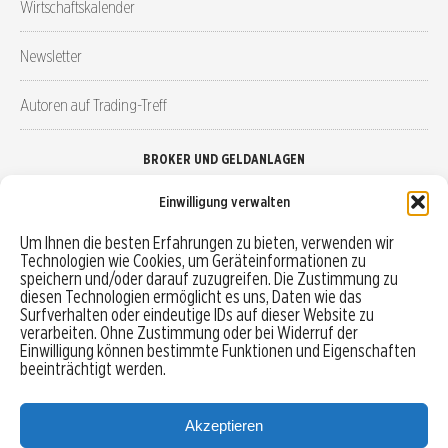
Wirtschaftskalender
Newsletter
Autoren auf Trading-Treff
BROKER UND GELDANLAGEN
Einwilligung verwalten
Brokervergleich
Um Ihnen die besten Erfahrungen zu bieten, verwenden wir
Technologien wie Cookies, um Geräteinformationen zu
Robo-Advisor vergleichen
speichern und/oder darauf zuzugreifen. Die Zustimmung zu
diesen Technologien ermöglicht es uns, Daten wie das
Depotvergleich
Surfverhalten oder eindeutige IDs auf dieser Website zu
verarbeiten. Ohne Zustimmung oder bei Widerruf der
Einwilligung können bestimmte Funktionen und Eigenschaften
Festgeld vergleichen
beeinträchtigt werden.
Tagesgeld vergleichen
Akzeptieren