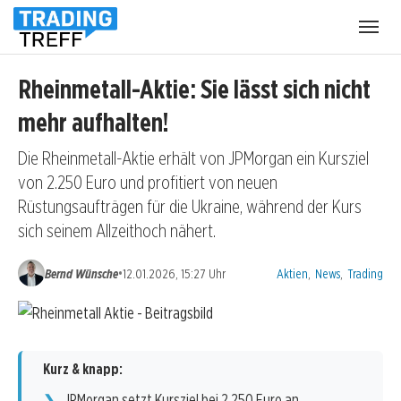
Menü
öffnen
Rheinmetall-Aktie: Sie lässt sich nicht
mehr aufhalten!
Die Rheinmetall-Aktie erhält von JPMorgan ein Kursziel
von 2.250 Euro und profitiert von neuen
Rüstungsaufträgen für die Ukraine, während der Kurs
sich seinem Allzeithoch nähert.
Kategorien:
•
Bernd Wünsche
12.01.2026, 15:27 Uhr
Aktien
,
News
,
Trading
Kurz & knapp:
JPMorgan setzt Kursziel bei 2.250 Euro an