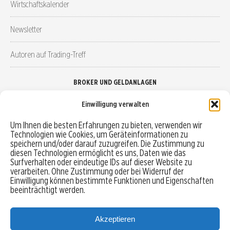
Wirtschaftskalender
Newsletter
Autoren auf Trading-Treff
BROKER UND GELDANLAGEN
Einwilligung verwalten
Brokervergleich
Um Ihnen die besten Erfahrungen zu bieten, verwenden wir
Technologien wie Cookies, um Geräteinformationen zu
Robo-Advisor vergleichen
speichern und/oder darauf zuzugreifen. Die Zustimmung zu
diesen Technologien ermöglicht es uns, Daten wie das
Depotvergleich
Surfverhalten oder eindeutige IDs auf dieser Website zu
verarbeiten. Ohne Zustimmung oder bei Widerruf der
Einwilligung können bestimmte Funktionen und Eigenschaften
Festgeld vergleichen
beeinträchtigt werden.
Tagesgeld vergleichen
Akzeptieren