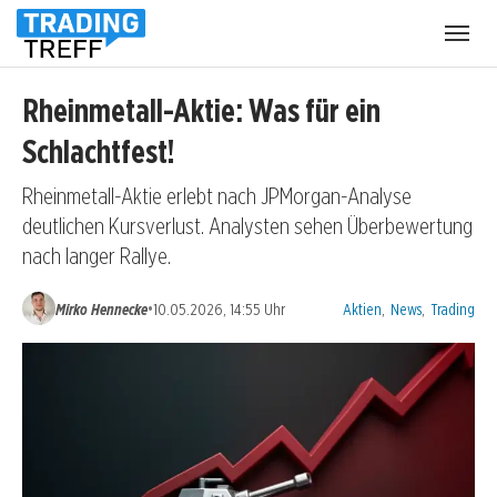
Menü
öffnen
Rheinmetall-Aktie: Was für ein
Schlachtfest!
Rheinmetall-Aktie erlebt nach JPMorgan-Analyse
deutlichen Kursverlust. Analysten sehen Überbewertung
nach langer Rallye.
Kategorien:
•
Mirko Hennecke
10.05.2026, 14:55 Uhr
Aktien
,
News
,
Trading