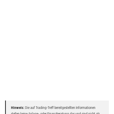
Hinweis:
Die auf Trading-Treff bereitgestellten Informationen
stellen keine Anlage- oder Finanzberatung dar und sind nicht als