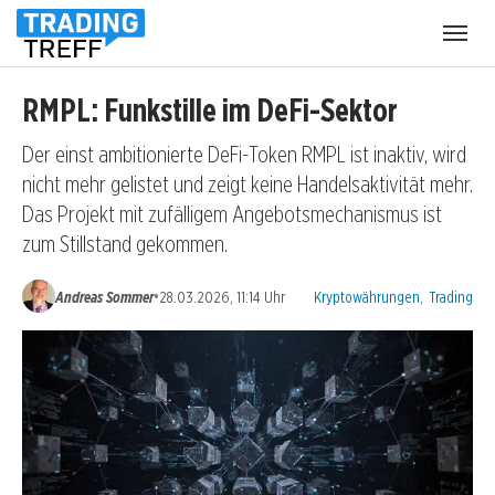
Menü
öffnen
RMPL: Funkstille im DeFi-Sektor
Der einst ambitionierte DeFi-Token RMPL ist inaktiv, wird
nicht mehr gelistet und zeigt keine Handelsaktivität mehr.
Das Projekt mit zufälligem Angebotsmechanismus ist
zum Stillstand gekommen.
Kategorien:
•
Andreas Sommer
28.03.2026, 11:14 Uhr
Kryptowährungen
,
Trading