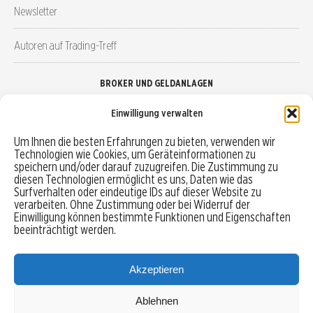
Newsletter
Autoren auf Trading-Treff
BROKER UND GELDANLAGEN
Einwilligung verwalten
Brokervergleich
Um Ihnen die besten Erfahrungen zu bieten, verwenden wir
Technologien wie Cookies, um Geräteinformationen zu
Robo-Advisor vergleichen
speichern und/oder darauf zuzugreifen. Die Zustimmung zu
diesen Technologien ermöglicht es uns, Daten wie das
Depotvergleich
Surfverhalten oder eindeutige IDs auf dieser Website zu
verarbeiten. Ohne Zustimmung oder bei Widerruf der
Einwilligung können bestimmte Funktionen und Eigenschaften
Festgeld vergleichen
beeinträchtigt werden.
Tagesgeld vergleichen
Akzeptieren
Ablehnen
MENU