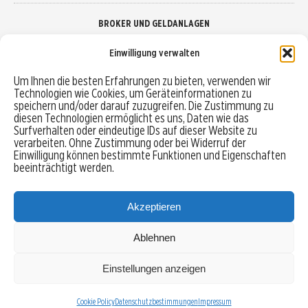
BROKER UND GELDANLAGEN
Einwilligung verwalten
Brokervergleich
Um Ihnen die besten Erfahrungen zu bieten, verwenden wir
Technologien wie Cookies, um Geräteinformationen zu
Robo-Advisor vergleichen
speichern und/oder darauf zuzugreifen. Die Zustimmung zu
diesen Technologien ermöglicht es uns, Daten wie das
Depotvergleich
Surfverhalten oder eindeutige IDs auf dieser Website zu
verarbeiten. Ohne Zustimmung oder bei Widerruf der
Einwilligung können bestimmte Funktionen und Eigenschaften
Festgeld vergleichen
beeinträchtigt werden.
Tagesgeld vergleichen
Akzeptieren
Ablehnen
MENU
Einstellungen anzeigen
Copyright © 2026 Trading-Treff.de und die gleichnamigen Social Media Kanäle sind eine
Eigenmarke der boerse-global.de GmbH
Cookie Policy
Datenschutzbestimmungen
Impressum