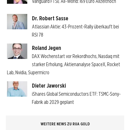
Vanguard FTSE All-World: 169 Euro Allzeithoch
Dr. Robert Sasse
Atlassian Aktie: 43-Prozent-Rally überkauft bei
RSI 78
Roland Jegen
DAX Wochenstart vor Rekordhochs, Nasdaq mit
starker Erholung, Aktienanalyse SpaceX, Rocket
Lab, Nvidia, Supermicro
Dieter Jaworski
iShares Global Semiconductors ETF: TSMC-Sony-
Fabrik ab 2029 geplant
WEITERE NEWS ZU RUA GOLD