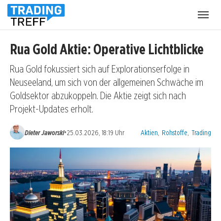
Menü
öffnen
Rua Gold Aktie: Operative Lichtblicke
Rua Gold fokussiert sich auf Explorationserfolge in
Neuseeland, um sich von der allgemeinen Schwäche im
Goldsektor abzukoppeln. Die Aktie zeigt sich nach
Projekt-Updates erholt.
Kategorien:
•
Dieter Jaworski
25.03.2026, 18:19 Uhr
Aktien
,
Rohstoffe
,
Trading