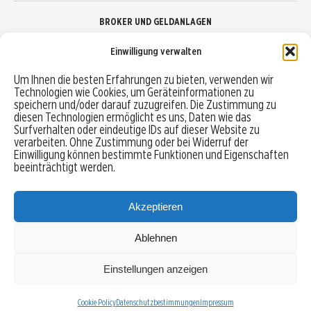
BROKER UND GELDANLAGEN
Einwilligung verwalten
Brokervergleich
Um Ihnen die besten Erfahrungen zu bieten, verwenden wir
Technologien wie Cookies, um Geräteinformationen zu
Robo-Advisor vergleichen
speichern und/oder darauf zuzugreifen. Die Zustimmung zu
diesen Technologien ermöglicht es uns, Daten wie das
Depotvergleich
Surfverhalten oder eindeutige IDs auf dieser Website zu
verarbeiten. Ohne Zustimmung oder bei Widerruf der
Einwilligung können bestimmte Funktionen und Eigenschaften
Festgeld vergleichen
beeinträchtigt werden.
Tagesgeld vergleichen
Akzeptieren
Ablehnen
MENU
Einstellungen anzeigen
Copyright © 2026 Trading-Treff.de und die gleichnamigen Social Media Kanäle sind eine
Eigenmarke der boerse-global.de GmbH
Cookie Policy
Datenschutzbestimmungen
Impressum