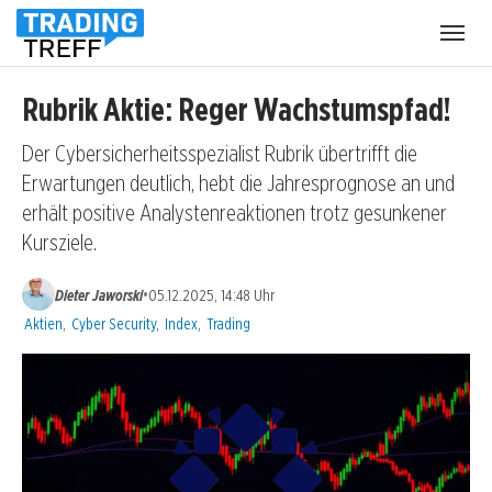
Menü
öffnen
Rubrik Aktie: Reger Wachstumspfad!
Der Cybersicherheitsspezialist Rubrik übertrifft die
Erwartungen deutlich, hebt die Jahresprognose an und
erhält positive Analystenreaktionen trotz gesunkener
Kursziele.
•
Dieter Jaworski
05.12.2025, 14:48 Uhr
Kategorien:
Aktien
,
Cyber Security
,
Index
,
Trading