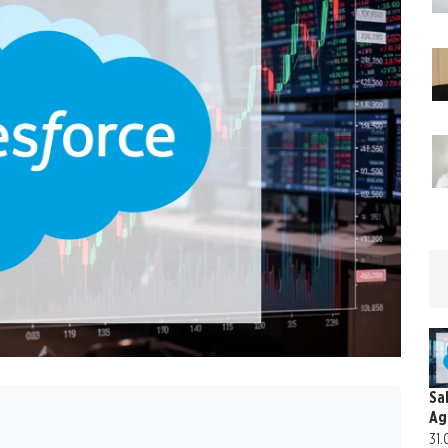
Sa
Ag
31.