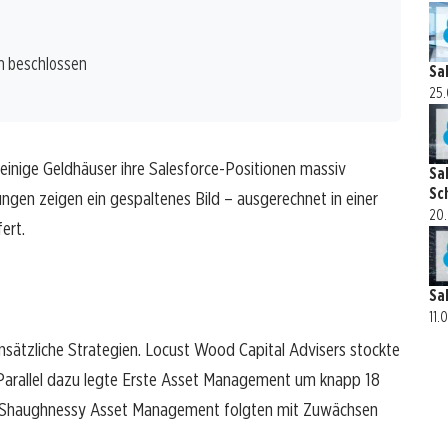
m beschlossen
Sa
25.
inige Geldhäuser ihre Salesforce-Positionen massiv
Sa
Sc
ngen zeigen ein gespaltenes Bild – ausgerechnet in einer
20.
ert.
Sa
11.
sätzliche Strategien. Locust Wood Capital Advisers stockte
 Parallel dazu legte Erste Asset Management um knapp 18
O Shaughnessy Asset Management folgten mit Zuwächsen