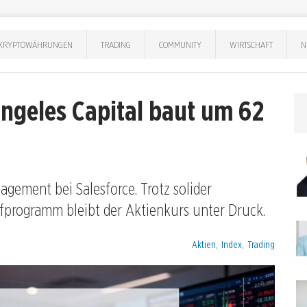
KRYPTOWÄHRUNGEN
TRADING
COMMUNITY
WIRTSCHAFT
N
Angeles Capital baut um 62
gement bei Salesforce. Trotz solider
fprogramm bleibt der Aktienkurs unter Druck.
Kategorien:
Aktien
,
Index
,
Trading