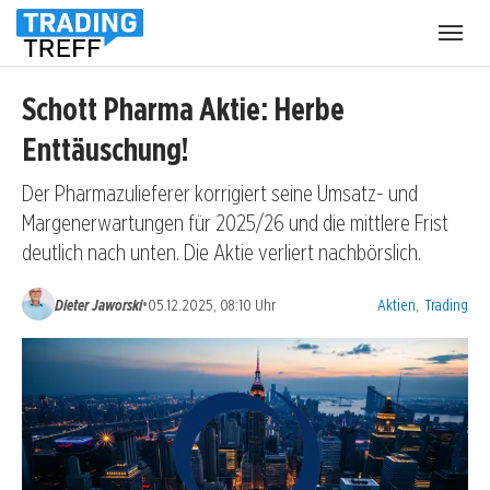
Menü
öffnen
Schott Pharma Aktie: Herbe
Enttäuschung!
Der Pharmazulieferer korrigiert seine Umsatz- und
Margenerwartungen für 2025/26 und die mittlere Frist
deutlich nach unten. Die Aktie verliert nachbörslich.
Kategorien:
•
Dieter Jaworski
05.12.2025, 08:10 Uhr
Aktien
,
Trading