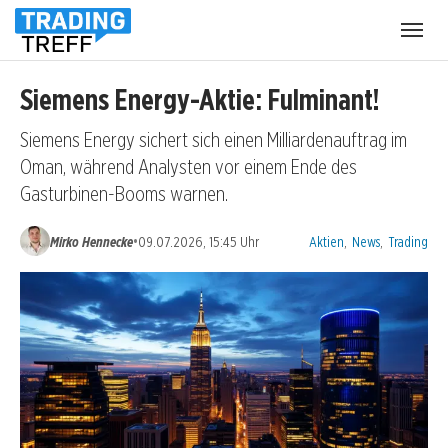
Menü
öffnen
Siemens Energy-Aktie: Fulminant!
Siemens Energy sichert sich einen Milliardenauftrag im
Oman, während Analysten vor einem Ende des
Gasturbinen-Booms warnen.
Kategorien:
•
Mirko Hennecke
09.07.2026, 15:45 Uhr
Aktien
,
News
,
Trading