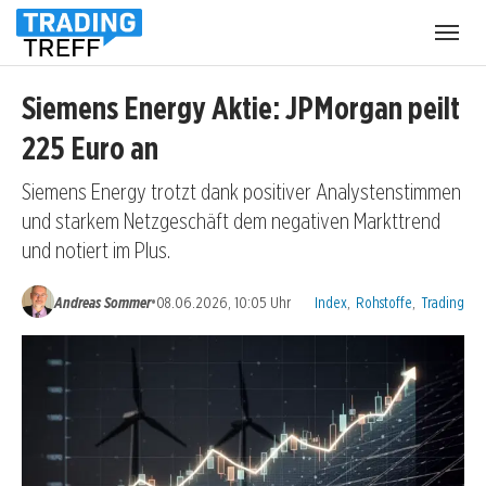
Menü
öffnen
Siemens Energy Aktie: JPMorgan peilt
225 Euro an
Siemens Energy trotzt dank positiver Analystenstimmen
und starkem Netzgeschäft dem negativen Markttrend
und notiert im Plus.
Kategorien:
•
Andreas Sommer
08.06.2026, 10:05 Uhr
Index
,
Rohstoffe
,
Trading