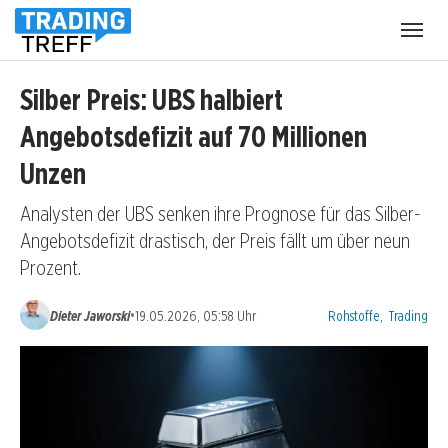
Menü
öffnen
Silber Preis: UBS halbiert
Angebotsdefizit auf 70 Millionen
Unzen
Analysten der UBS senken ihre Prognose für das Silber-
Angebotsdefizit drastisch, der Preis fällt um über neun
Prozent.
Kategorien:
•
Dieter Jaworski
19.05.2026, 05:58 Uhr
Rohstoffe
,
Trading