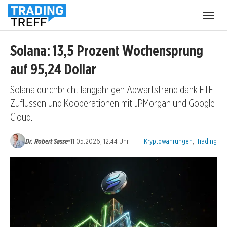
Menü
öffnen
Solana: 13,5 Prozent Wochensprung
auf 95,24 Dollar
Solana durchbricht langjährigen Abwärtstrend dank ETF-
Zuflüssen und Kooperationen mit JPMorgan und Google
Cloud.
Kategorien:
•
Dr. Robert Sasse
11.05.2026, 12:44 Uhr
Kryptowährungen
,
Trading