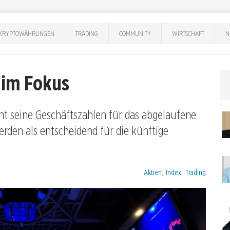
KRYPTOWÄHRUNGEN
TRADING
COMMUNITY
WIRTSCHAFT
N
 im Fokus
cht seine Geschäftszahlen für das abgelaufene
erden als entscheidend für die künftige
Kategorien:
Aktien
,
Index
,
Trading