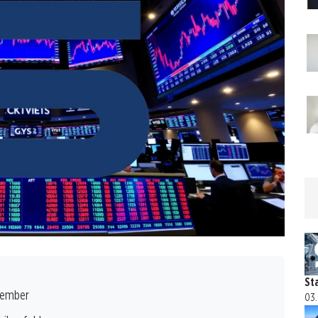
St
ezember
03.