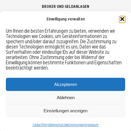
BROKER UND GELDANLAGEN
Einwilligung verwalten
Brokervergleich
Um Ihnen die besten Erfahrungen zu bieten, verwenden wir
Technologien wie Cookies, um Geräteinformationen zu
Robo-Advisor vergleichen
speichern und/oder darauf zuzugreifen. Die Zustimmung zu
diesen Technologien ermöglicht es uns, Daten wie das
Depotvergleich
Surfverhalten oder eindeutige IDs auf dieser Website zu
verarbeiten. Ohne Zustimmung oder bei Widerruf der
Einwilligung können bestimmte Funktionen und Eigenschaften
Festgeld vergleichen
beeinträchtigt werden.
Tagesgeld vergleichen
Akzeptieren
Ablehnen
MENU
Einstellungen anzeigen
Copyright © 2026 Trading-Treff.de und die gleichnamigen Social Media Kanäle sind eine
Eigenmarke der boerse-global.de GmbH
Cookie Policy
Datenschutzbestimmungen
Impressum