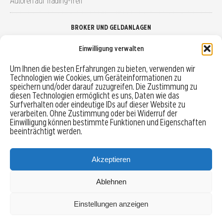
Autoren auf Trading-Treff
BROKER UND GELDANLAGEN
Einwilligung verwalten
Brokervergleich
Um Ihnen die besten Erfahrungen zu bieten, verwenden wir
Technologien wie Cookies, um Geräteinformationen zu
Robo-Advisor vergleichen
speichern und/oder darauf zuzugreifen. Die Zustimmung zu
diesen Technologien ermöglicht es uns, Daten wie das
Depotvergleich
Surfverhalten oder eindeutige IDs auf dieser Website zu
verarbeiten. Ohne Zustimmung oder bei Widerruf der
Einwilligung können bestimmte Funktionen und Eigenschaften
Festgeld vergleichen
beeinträchtigt werden.
Tagesgeld vergleichen
Akzeptieren
Ablehnen
MENU
Einstellungen anzeigen
Copyright © 2026 Trading-Treff.de und die gleichnamigen Social Media Kanäle sind eine
Eigenmarke der boerse-global.de GmbH