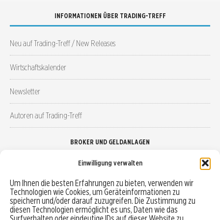
INFORMATIONEN ÜBER TRADING-TREFF
Neu auf Trading-Treff / New Releases
Wirtschaftskalender
Newsletter
Autoren auf Trading-Treff
BROKER UND GELDANLAGEN
Einwilligung verwalten
Brokervergleich
Um Ihnen die besten Erfahrungen zu bieten, verwenden wir
Technologien wie Cookies, um Geräteinformationen zu
Robo-Advisor vergleichen
speichern und/oder darauf zuzugreifen. Die Zustimmung zu
diesen Technologien ermöglicht es uns, Daten wie das
Depotvergleich
Surfverhalten oder eindeutige IDs auf dieser Website zu