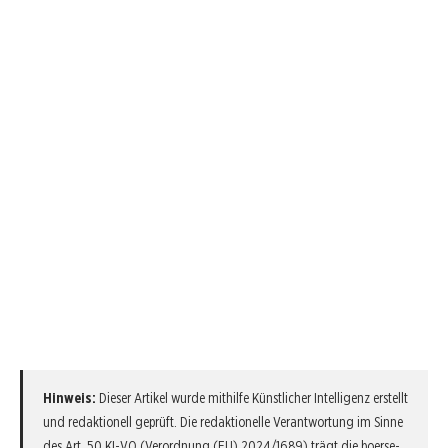
Hinweis:
Dieser Artikel wurde mithilfe Künstlicher Intelligenz erstellt
und redaktionell geprüft. Die redaktionelle Verantwortung im Sinne
des Art. 50 KI-VO (Verordnung (EU) 2024/1689) trägt die
boerse-