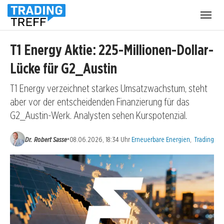
Menü
öffnen
T1 Energy Aktie: 225-Millionen-Dollar-
Lücke für G2_Austin
T1 Energy verzeichnet starkes Umsatzwachstum, steht
aber vor der entscheidenden Finanzierung für das
G2_Austin-Werk. Analysten sehen Kurspotenzial.
Kategorien:
•
Dr. Robert Sasse
08.06.2026, 18:34 Uhr
Erneuerbare Energien
,
Trading