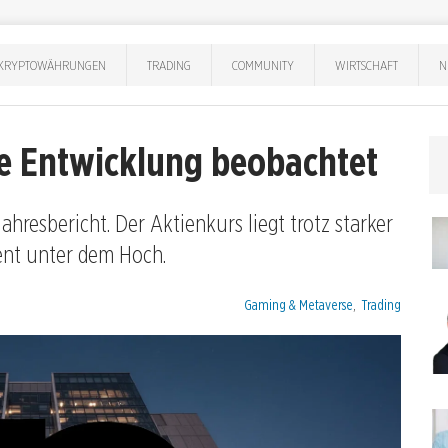
KRYPTOWÄHRUNGEN
TRADING
COMMUNITY
WIRTSCHAFT
N
le Entwicklung beobachtet
ahresbericht. Der Aktienkurs liegt trotz starker
nt unter dem Hoch.
Kategorien:
Gaming & Metaverse
,
Trading