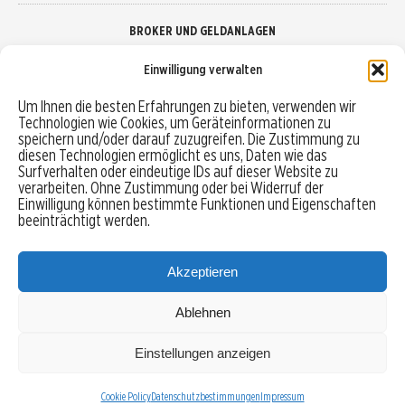
BROKER UND GELDANLAGEN
Einwilligung verwalten
Brokervergleich
Um Ihnen die besten Erfahrungen zu bieten, verwenden wir
Technologien wie Cookies, um Geräteinformationen zu
Robo-Advisor vergleichen
speichern und/oder darauf zuzugreifen. Die Zustimmung zu
diesen Technologien ermöglicht es uns, Daten wie das
Depotvergleich
Surfverhalten oder eindeutige IDs auf dieser Website zu
verarbeiten. Ohne Zustimmung oder bei Widerruf der
Einwilligung können bestimmte Funktionen und Eigenschaften
Festgeld vergleichen
beeinträchtigt werden.
Tagesgeld vergleichen
Akzeptieren
Ablehnen
MENU
Einstellungen anzeigen
Copyright © 2026 Trading-Treff.de und die gleichnamigen Social Media Kanäle sind eine
Eigenmarke der boerse-global.de GmbH
Cookie Policy
Datenschutzbestimmungen
Impressum