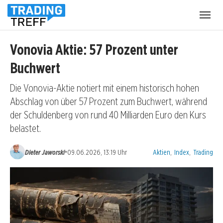
Menü
öffnen
Vonovia Aktie: 57 Prozent unter
Buchwert
Die Vonovia-Aktie notiert mit einem historisch hohen
Abschlag von über 57 Prozent zum Buchwert, während
der Schuldenberg von rund 40 Milliarden Euro den Kurs
belastet.
Kategorien:
•
Dieter Jaworski
09.06.2026, 13:19 Uhr
Aktien
,
Index
,
Trading