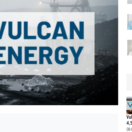
Vu
4,
08.