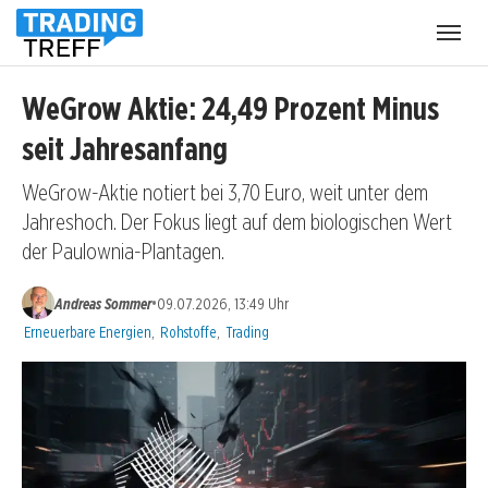
Menü
öffnen
WeGrow Aktie: 24,49 Prozent Minus
seit Jahresanfang
WeGrow-Aktie notiert bei 3,70 Euro, weit unter dem
Jahreshoch. Der Fokus liegt auf dem biologischen Wert
der Paulownia-Plantagen.
•
Andreas Sommer
09.07.2026, 13:49 Uhr
Kategorien:
Erneuerbare Energien
,
Rohstoffe
,
Trading