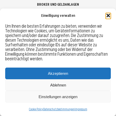
BROKER UND GELDANLAGEN
Einwilligung verwalten
Brokervergleich
Um Ihnen die besten Erfahrungen zu bieten, verwenden wir
Technologien wie Cookies, um Geräteinformationen zu
Robo-Advisor vergleichen
speichern und/oder darauf zuzugreifen. Die Zustimmung zu
diesen Technologien ermöglicht es uns, Daten wie das
Depotvergleich
Surfverhalten oder eindeutige IDs auf dieser Website zu
verarbeiten. Ohne Zustimmung oder bei Widerruf der
Einwilligung können bestimmte Funktionen und Eigenschaften
Festgeld vergleichen
beeinträchtigt werden.
Tagesgeld vergleichen
Akzeptieren
Ablehnen
MENU
Einstellungen anzeigen
Copyright © 2026 Trading-Treff.de und die gleichnamigen Social Media Kanäle sind eine
Eigenmarke der boerse-global.de GmbH
Cookie Policy
Datenschutzbestimmungen
Impressum