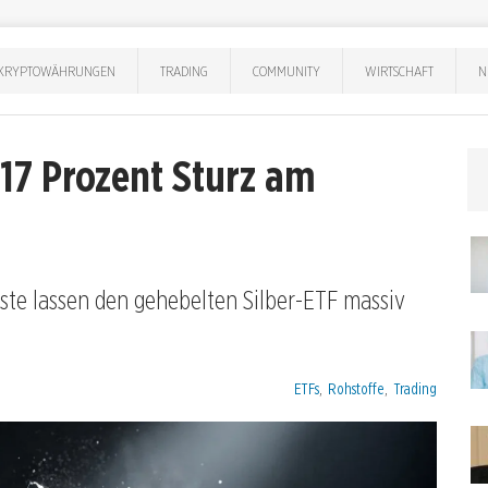
KRYPTOWÄHRUNGEN
TRADING
COMMUNITY
WIRTSCHAFT
N
17 Prozent Sturz am
te lassen den gehebelten Silber-ETF massiv
Kategorien:
ETFs
,
Rohstoffe
,
Trading