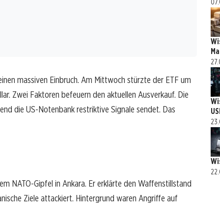
07.
Wi
Ma
27.
 einen massiven Einbruch. Am Mittwoch stürzte der ETF um
llar. Zwei Faktoren befeuern den aktuellen Ausverkauf. Die
Wi
rend die US-Notenbank restriktive Signale sendet. Das
US
23.
Wi
22.
em NATO-Gipfel in Ankara. Er erklärte den Waffenstillstand
nische Ziele attackiert. Hintergrund waren Angriffe auf